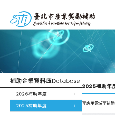
跳
到
台北市產業獎勵補助
主
要
內
容
補助企業資料庫
Database
2025補助年
2026補助年度
應用領域
補助
2025補助年度