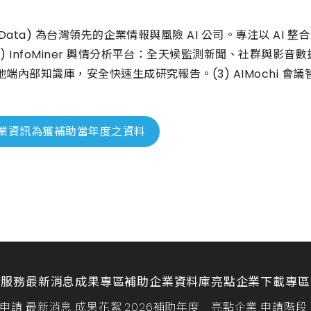
gitData) 為台灣領先的企業情報與風險 AI 公司。專注以 
) InfoMiner 輿情分析平台：全天候監測新聞、社群與影音數據
 與地端內部知識庫，安全快速生成研究報告。(3) AIMochi
業資訊為獲補助當年度之資料
請服務
最新消息
成果專區
補助企業資料庫
亮點企業
下載專區
申請
最新消息
成果花絮
2026補助年度
亮點企業
申請階段