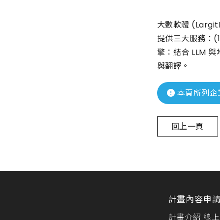
大數軟體 (Lar
提供三大服務：(1
擎：結合 LLM
與翻譯。
本頁所列企
回上一頁
計畫內容
申
計畫介紹
線上