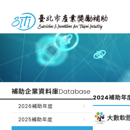
跳
到
台北市產業獎勵補助
主
要
內
容
補助企業資料庫
Database
2024補助年
2026補助年度
大數軟
2025補助年度