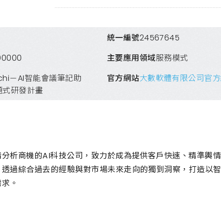
統一編號
24567645
00000
主要應用領域
服務模式
ochi－AI智能會議筆記助
官方網站
大數軟體有限公司官方
題式研發計畫
情分析商機的AI科技公司，致力於成為提供客戶快速、精準輿
，透過綜合過去的經驗與對市場未來走向的獨到洞察，打造以
需求。