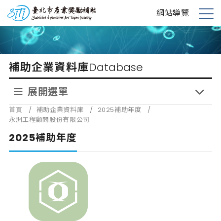
跳
台北市產業獎勵補助
網站導覽
到
展
主
開
要
選
內
單
補助企業資料庫
Database
容
展開選單
首頁
/
補助企業資料庫
/
2025補助年度
/
永洲工程顧問股份有限公司
2025補助年度