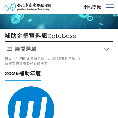
跳
台北市產業獎勵補助
網站導覽
到
展
主
開
要
選
內
單
補助企業資料庫
Database
容
展開選單
首頁
/
補助企業資料庫
/
2025補助年度
/
哇寶國際資訊股份有限公司
2025補助年度