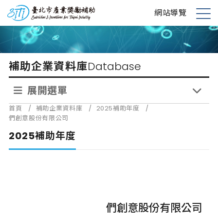
跳
台北市產業獎勵補助
網站導覽
到
展
主
開
要
選
內
單
補助企業資料庫
Database
容
展開選單
首頁
/
補助企業資料庫
/
2025補助年度
/
們創意股份有限公司
2025補助年度
們創意股份有限公司