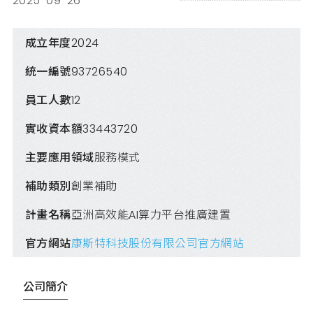
2025-09-26
成立年度
2024
統一編號
93726540
員工人數
12
實收資本額
33443720
主要應用領域
服務模式
補助類別
創業補助
計畫名稱
亞洲高效能AI算力平台推廣建置
官方網站
康斯特科技股份有限公司官方網站
公司簡介