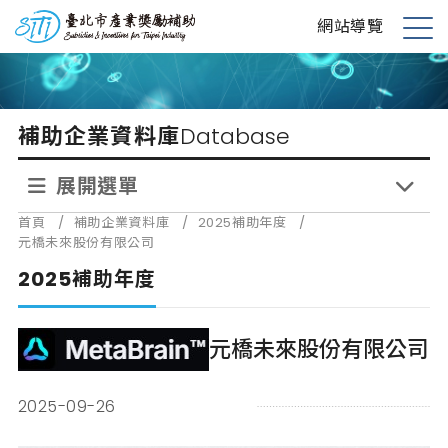
跳
台北市產業獎勵補助
網站導覽
到
展
主
開
要
選
內
單
補助企業資料庫
Database
容
展開選單
首頁
/
補助企業資料庫
/
2025補助年度
/
元橋未來股份有限公司
2025補助年度
元橋未來股份有限公司
2025-09-26