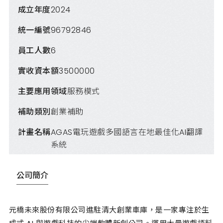
成立年度
2024
統一編號
96792846
員工人數
6
實收資本額
3500000
主要應用領域
服務模式
補助類別
創業補助
計畫名稱
AGAS電玩遊戲多國語言在地最佳化AI翻譯
系統
公司簡介
元橋未來股份有限公司進駐清大創業車庫，是一家專注於生