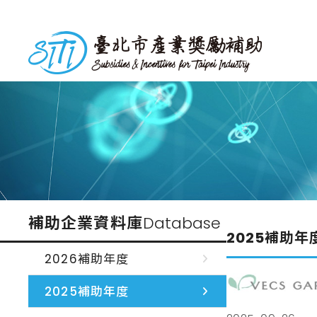
跳
到
台北市產業獎勵補助
主
要
內
容
補助企業資料庫
Database
2025補助年
2026補助年度
2025補助年度