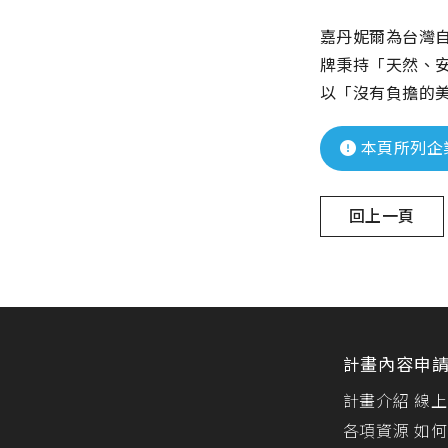
嘉丹妮爾為台灣自
牌秉持「天然、安
以「沒有負擔的
本頁所列企
回上一頁
計畫內容
申
計畫介紹
線上
各項資源
如何