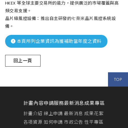
HKEX 等全球主要交易所的能力，提供廣泛的市場覆蓋與高
頻交易支援。
晶片級風控設備：推出自主研發的七奈米晶片風控系統設
備。
本頁所列企業資訊為獲補助當年度之資料
回上一頁
TOP
計畫內容
申請服務
最新消息
成果專區
計畫介紹
線上申請
最新消息
成果花絮
各項資源
如何申請
市政公告
性平專區