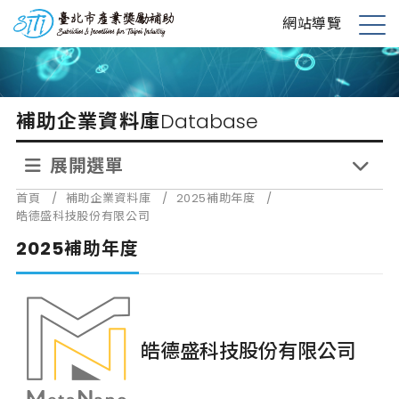
跳
台北市產業獎勵補助
網站導覽
到
展
主
開
要
選
內
單
補助企業資料庫
Database
容
展開選單
首頁
/
補助企業資料庫
/
2025補助年度
/
皓德盛科技股份有限公司
2025補助年度
皓德盛科技股份有限公司