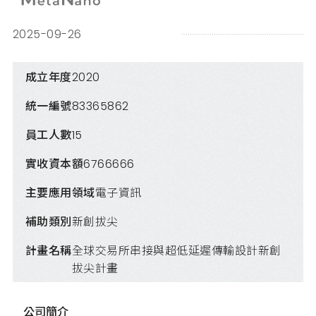
2025-09-26
成立年度
2020
統一編號
83365862
員工人數
15
實收資本額
6766666
主要應用領域
電子資訊
補助類別
新創拔尖
計畫名稱
全球交易所串接與超低延遲傳輸設計新創
拔尖計畫
公司簡介