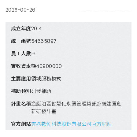
2025-09-26
成立年度
2014
統一編號
54665897
員工人數
16
實收資本額
40900000
主要應用領域
服務模式
補助類別
研發補助
計畫名稱
遊艇泊區智慧化永續管理資訊系統建置創
新研發計畫
官方網站
雲鼎數位科技股份有限公司官方網站