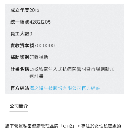
成立年度
2015
統一編號
42821205
員工人數
9
實收資本額
7000000
補助類別
研發補助
計畫名稱
CH2私密注入式抗病菌醫材暨市場創新加
速計畫
官方網站
海之鑰生技股份有限公司官方網站
公司簡介
旗下營運私密健康管理品牌「CH2」。專注於女性私密處的