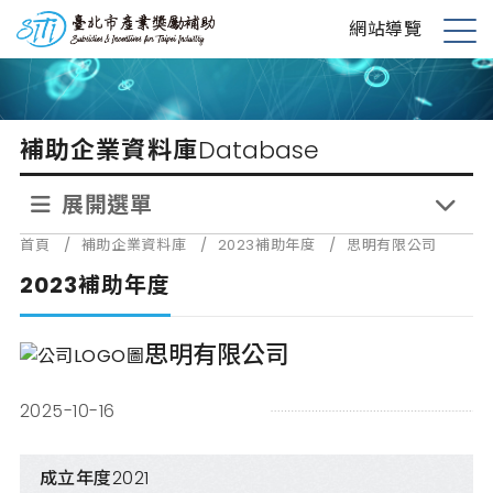
跳
台北市產業獎勵補助
網站導覽
到
展
主
開
要
選
內
單
補助企業資料庫
Database
容
展開選單
首頁
/
補助企業資料庫
/
2023補助年度
/
思明有限公司
2023補助年度
思明有限公司
2025-10-16
成立年度
2021