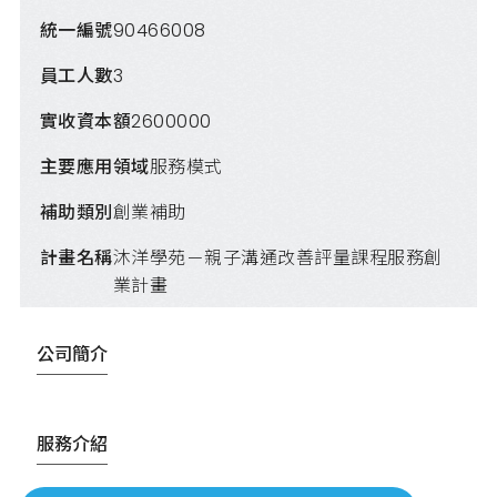
統一編號
90466008
員工人數
3
實收資本額
2600000
主要應用領域
服務模式
補助類別
創業補助
計畫名稱
沐洋學苑－親子溝通改善評量課程服務創
業計畫
公司簡介
服務介紹