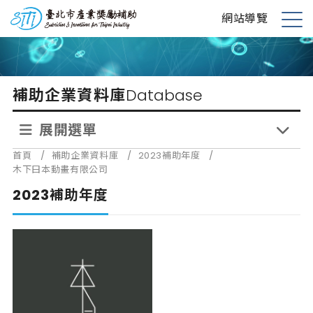
跳
台北市產業獎勵補助
網站導覽
到
展
主
開
要
選
內
單
補助企業資料庫
Database
容
展開選單
首頁
/
補助企業資料庫
/
2023補助年度
/
木下曰本動畫有限公司
2023補助年度