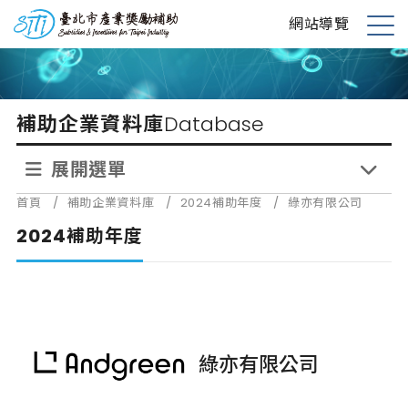
跳
台北市產業獎勵補助
網站導覽
到
展
主
開
要
選
內
單
補助企業資料庫
Database
容
展開選單
首頁
/
補助企業資料庫
/
2024補助年度
/
綠亦有限公司
2024補助年度
綠亦有限公司