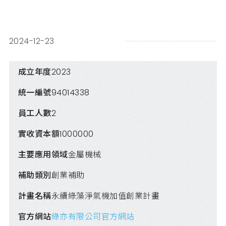
2024-12-23
成立年度
2023
統一編號
94014338
員工人數
2
實收資本額
1000000
主要應用領域
金屬機械
補助類別
創業補助
計畫名稱
永續綠藻淨氣機加值創業計畫
官方網站
綠亦有限公司官方網站