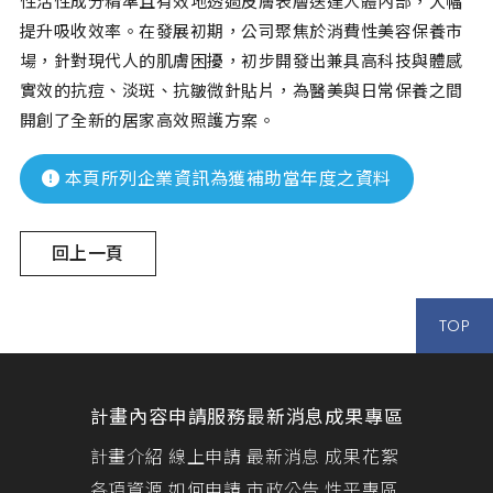
性活性成分精準且有效地透過皮膚表層送達人體內部，大幅
提升吸收效率。在發展初期，公司聚焦於消費性美容保養市
場，針對現代人的肌膚困擾，初步開發出兼具高科技與體感
實效的抗痘、淡斑、抗皺微針貼片，為醫美與日常保養之間
開創了全新的居家高效照護方案。
本頁所列企業資訊為獲補助當年度之資料
回上一頁
TOP
計畫內容
申請服務
最新消息
成果專區
計畫介紹
線上申請
最新消息
成果花絮
各項資源
如何申請
市政公告
性平專區