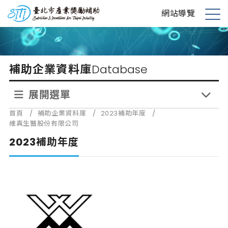
跳
台北市產業獎勵補助
網站導覽
到
展
主
開
要
選
內
單
補助企業資料庫
Database
容
展開選單
首頁
/
補助企業資料庫
/
2023補助年度
/
維真生醫股份有限公司
2023補助年度