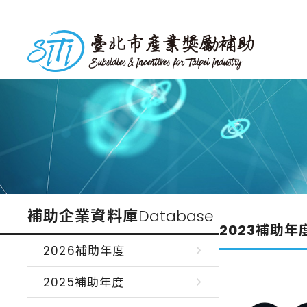
跳
到
台北市產業獎勵補助
主
要
內
容
補助企業資料庫
Database
2023補助年
2026補助年度
2025補助年度