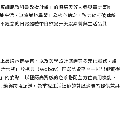
美感細胞教科書改造計畫」的陳慕天等人參與董監事團
意識地生活，無意識地學習」為核心信念，致力於打破傳統
在不經意的日常體驗中自然提升美感素養與生活品質
線上品牌電商零售、以及美學設計諮詢等多元化服務。旗
生活水瓶」於挖貝（Wabay）群眾募資平台一推出即獲得
得」的痛點，以極簡高質感的色系搭配全方位實用機能，
位行銷與跨境配送，為重視生活細節的質感消費者提供兼具