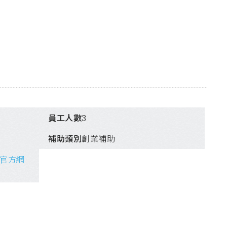
員工人數
3
補助類別
創業補助
官方網