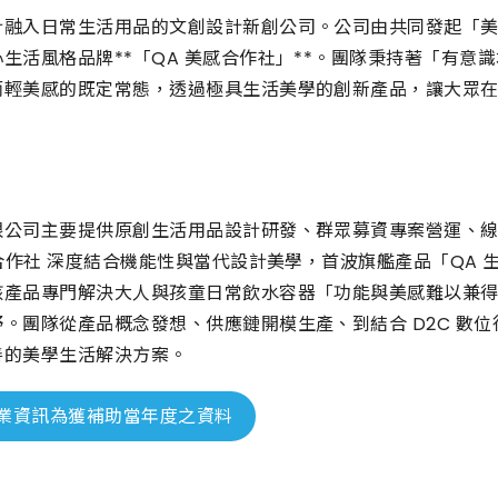
計融入日常生活用品的文創設計新創公司。公司由共同發起「
生活風格品牌**「QA 美感合作社」**。團隊秉持著「有
而輕美感的既定常態，透過極具生活美學的創新產品，讓大眾
限公司主要提供原創生活用品設計研發、群眾募資專案營運、
感合作社 深度結合機能性與當代設計美學，首波旗艦產品「QA 
該產品專門解決大人與孩童日常飲水容器「功能與美感難以兼
。團隊從產品概念發想、供應鏈開模生產、到結合 D2C 數
善的美學生活解決方案。
業資訊為獲補助當年度之資料