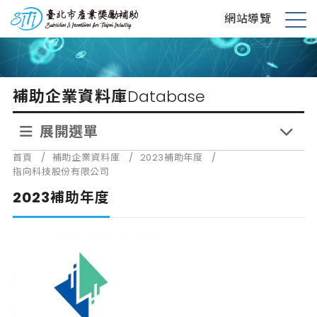
跳
台北市產業獎勵補助
網站導覽
到
展
主
開
要
選
內
單
補助企業資料庫
Database
容
展開選單
首頁
/
補助企業資料庫
/
2023補助年度
/
指向科技股份有限公司
2023補助年度