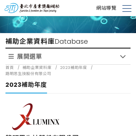
跳
台北市產業獎勵補助
網站導覽
到
展
主
開
要
選
內
單
補助企業資料庫
Database
容
展開選單
首頁
/
補助企業資料庫
/
2023補助年度
/
路明思生技股份有限公司
2023補助年度