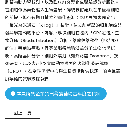
胞藥物動力學檢測，以及臨床前客製化生醫驗證分析服務。
當細胞作為藥物進入生物體後，傳統技術難以在不破壞細胞
的前提下進行長期且精準的量化監測；路明思獨家開發出
「螢光奈米鑽石（XTag）」技術，建立創新型的細胞治療開
發與驗證輔助平台，為客戶解決細胞在體內「GPS定位、生
物分佈（Biodistribution）分析、藥效與藥動學（PK/PD）
評估」等前沿痛點。其專業服務範疇涵蓋分子生物化學試
驗、高階基因分析、細胞外囊泡（如外泌體 Exosome）技
術研究、以及大/小型實驗動物模型的客製化委託試驗
（CRO），為全球學術中心與生技機構提供快速、簡單且高
度準確的試驗數據報告
本頁所列企業資訊為獲補助當年度之資料
回上一頁