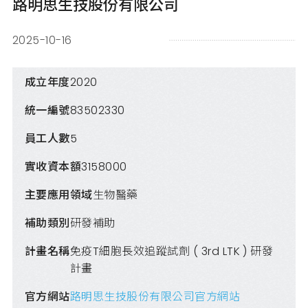
路明思生技股份有限公司
2025-10-16
成立年度
2020
統一編號
83502330
員工人數
5
實收資本額
3158000
主要應用領域
生物醫藥
補助類別
研發補助
計畫名稱
免疫T細胞長效追蹤試劑 ( 3rd LTK ) 研發
計畫
官方網站
路明思生技股份有限公司官方網站