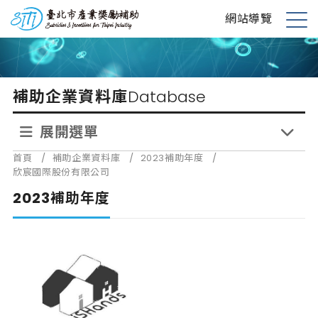
跳
台北市產業獎勵補助
網站導覽
到
展
主
開
要
選
內
單
補助企業資料庫
Database
容
展開選單
首頁
/
補助企業資料庫
/
2023補助年度
/
欣宸國際股份有限公司
2023補助年度