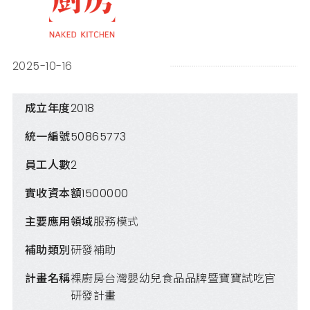
2025-10-16
成立年度
2018
統一編號
50865773
員工人數
2
實收資本額
1500000
主要應用領域
服務模式
補助類別
研發補助
計畫名稱
裸廚房台灣嬰幼兒食品品牌暨寶寶試吃官
研發計畫