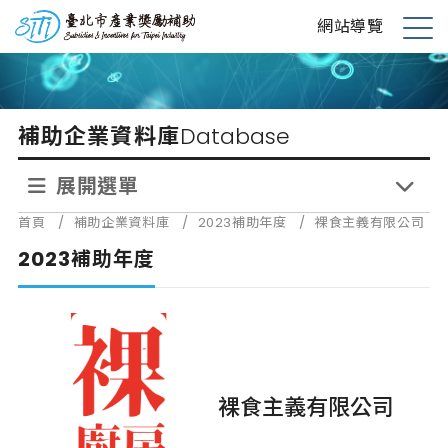
跳
台北市產業獎勵補助
網站導覽
到
展
主
開
要
選
內
單
補助企業資料庫
Database
容
展開選單
首頁
/
補助企業資料庫
/
2023補助年度
/
裸食主義有限公司
2023補助年度
裸食主義有限公司