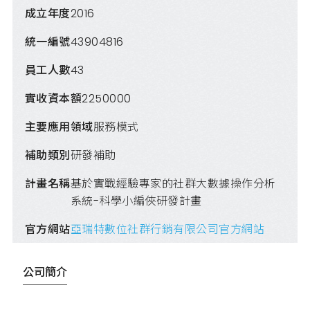
成立年度
2016
統一編號
43904816
員工人數
43
實收資本額
2250000
主要應用領域
服務模式
補助類別
研發補助
計畫名稱
基於實戰經驗專家的社群大數據操作分析
系統-科學小編俠研發計畫
官方網站
亞瑞特數位社群行銷有限公司官方網站
公司簡介