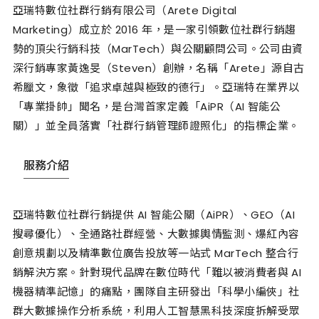
亞瑞特數位社群行銷有限公司（Arete Digital
Marketing）成立於 2016 年，是一家引領數位社群行銷趨
勢的頂尖行銷科技（MarTech）與公關顧問公司。公司由資
深行銷專家黃逸旻（Steven）創辦，名稱「Arete」源自古
希臘文，象徵「追求卓越與極致的德行」。亞瑞特在業界以
「專業掛帥」聞名，是台灣首家定義「AiPR（AI 智能公
關）」並全員落實「社群行銷管理師證照化」的指標企業。
服務介紹
亞瑞特數位社群行銷提供 AI 智能公關（AiPR）、GEO（AI
搜尋優化）、全通路社群經營、大數據輿情監測、爆紅內容
創意規劃以及精準數位廣告投放等一站式 MarTech 整合行
銷解決方案。針對現代品牌在數位時代「難以被消費者與 AI
機器精準記憶」的痛點，團隊自主研發出「科學小編俠」社
群大數據操作分析系統，利用人工智慧黑科技深度拆解受眾