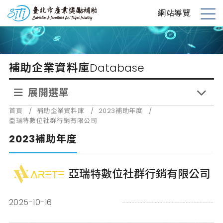
跳
台北市產業獎勵補助
網站導覽
到
展
主
開
要
選
內
單
補助企業資料庫
Database
容
展開選單
首頁
/
補助企業資料庫
/
2023補助年度
/
亞瑞特數位社群行銷有限公司
2023補助年度
亞瑞特數位社群行銷有限公司
2025-10-16