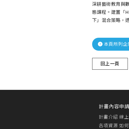
深耕藝術教育與
態課程。建置「H
下」混合策略，
本頁所列企
回上一頁
計畫內容
申
計畫介紹
線上
各項資源
如何