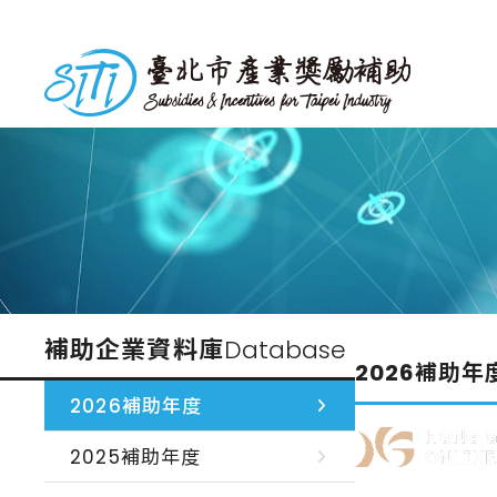
跳
到
台北市產業獎勵補助
主
要
內
容
補助企業資料庫
Database
2026補助年
2026補助年度
2025補助年度