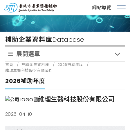
跳
台北市產業獎勵補助
網站導覽
到
展
主
開
要
選
內
單
補助企業資料庫
Database
容
展開選單
首頁
/
補助企業資料庫
/
2026補助年度
/
維理生醫科技股份有限公司
2026補助年度
維理生醫科技股份有限公司
2026-04-10