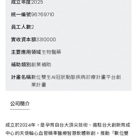
成立年度
2025
統一編號
96769710
員工人數
2
實收資本額
3310000
主要應用領域
生物醫藥
補助類別
創業補助
計畫名稱
數位雙生AI冠狀動脈疾病診療計畫平台創
業計畫
公司簡介
成立於2024年，是孕育自台大頂尖技術、進駐台大創新育成
中心的天使輪心血管精準醫療智慧軟體新創。推動「數位雙