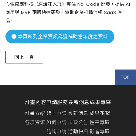
心電感應科技（原讓狂人飛）專注 No-Code 開發，提供 AI
應用與 MVP 兩週快速研發，協助企業打造流暢 SaaS 產
品。
本頁所列企業資訊為獲補助當年度之資料
回上一頁
TOP
計畫內容
申請服務
最新消息
成果專區
計畫介紹
線上申請
最新消息
成果花絮
各項資源
如何申請
市政公告
性平專區
諮詢申請
活動快訊
影音專區