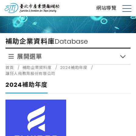
跳
台北市產業獎勵補助
網站導覽
到
展
主
開
要
選
內
單
補助企業資料庫
Database
容
展開選單
首頁
/
補助企業資料庫
/
2024補助年度
/
讓狂人飛教育股份有限公司
2024補助年度