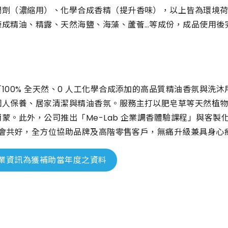
稠劑（濃縮用）、化學合成香精（提升香味），以上皆為環境
煉成精油、精露、天然海鹽、海藻、蘆薈…等成份，成品使用後
100% 全天然、0 人工化學合成添加的高品質精油香氛與
個人保養、居家清潔與精油香氛。服務主打以肥皂草等天然植
蒙。此外，公司推出「Me-Lab 企業調香體驗課程」與客
 社會共好，全方位協助品牌及高階零售客戶，無痛升級兼具身
業資訊為獲補助當年度之資料