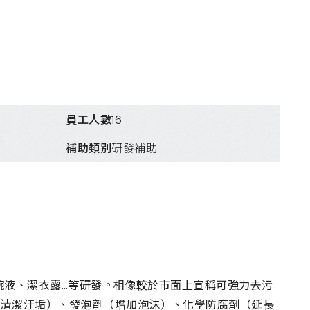
員工人數
16
補助類別
研發補助
、蔬碗液、潔衣露…等研發。相像較於市面上宣稱可強力去污
及清潔汙垢）、發泡劑（增加泡沬）、化學防腐劑（延長