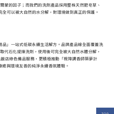
荷爾蒙的因子；而我們的洗劑產品採用整株天然肥皂草、
完全可以被大自然的水分解，對環境做到真正的保護。
洗沐用品」一站式低碳永續生活解方。品牌產品線全面覆蓋洗
物取代石化提煉洗劑，使用後可完全被大自然水體分解，
製化飯店綠色備品服務，更積極推動「視障調香師築夢計
心療癒與環境友善的純淨永續香氛體驗。
TOP