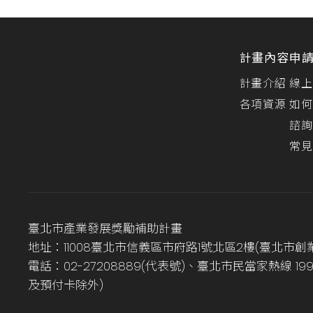
計畫內容
申
計畫介紹
線上
各項資源
如何
諮詢
常見
臺北市產業發展獎勵補助計畫
地址：11008臺北市信義區市府路1號北區2樓(臺北市創
電話：02-27208889(代表號)、臺北市民當家熱線 1
及預付卡除外)