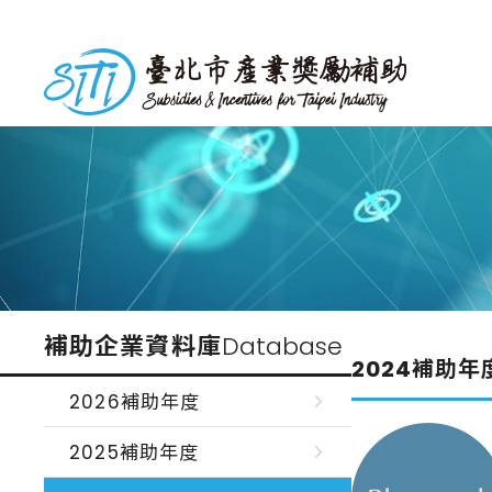
跳
到
台北市產業獎勵補助
主
要
內
容
補助企業資料庫
Database
2024補助年
2026補助年度
2025補助年度