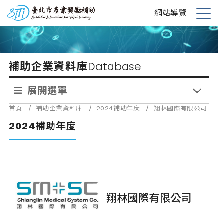
跳
台北市產業獎勵補助
網站導覽
到
展
主
開
要
選
內
單
補助企業資料庫
Database
容
展開選單
首頁
/
補助企業資料庫
/
2024補助年度
/
翔林國際有限公司
2024補助年度
翔林國際有限公司