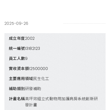
2025-09-26
成立年度
2002
統一編號
13182123
員工人數
9
實收資本額
12500000
主要應用領域
民生化工
補助類別
研發補助
計畫名稱
高坪效組立式動物用加護病房系統創新研
發計畫