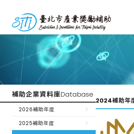
跳
到
台北市產業獎勵補助
主
要
內
容
補助企業資料庫
Database
2024補助年
2026補助年度
2025補助年度