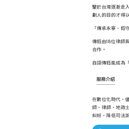
鑒於台灣逐漸走
劃人的目的才得
「傳承永寧、鈺
傳鈺由18位律師
合作。
自詡傳鈺能成為
服務介紹
在數位化時代，
師、律師、地政
糾紛，降低司法