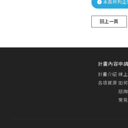
本頁所列企
回上一頁
計畫內容
申
計畫介紹
線上
各項資源
如何
諮詢
常見