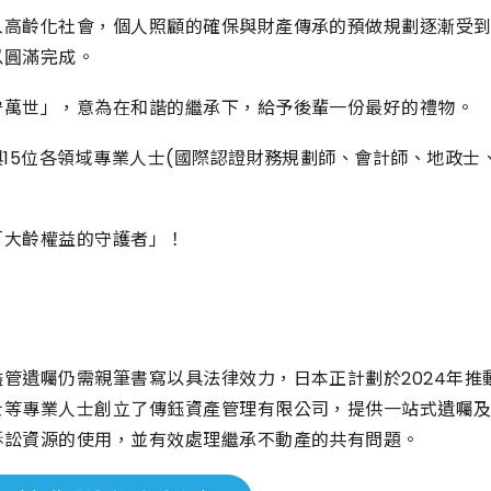
入高齡化社會，個人照顧的確保與財產傳承的預做規劃逐漸受
以圓滿完成。
守萬世」，意為在和諧的繼承下，給予後輩一份最好的禮物。
與15位各領域專業人士(國際認證財務規劃師、會計師、地政
「大齡權益的守護者」！
儘管遺囑仍需親筆書寫以具法律效力，日本正計劃於2024年
士等專業人士創立了傳鈺資產管理有限公司，提供一站式遺囑
訴訟資源的使用，並有效處理繼承不動產的共有問題。