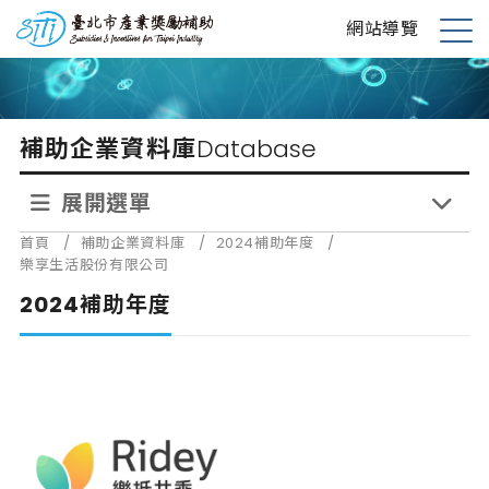
跳
台北市產業獎勵補助
網站導覽
到
展
主
開
要
選
內
單
補助企業資料庫
Database
容
展開選單
首頁
/
補助企業資料庫
/
2024補助年度
/
樂享生活股份有限公司
2024補助年度