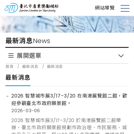
跳
台北市產業獎勵補助
網站導覽
到
展
主
開
要
選
內
單
最新消息
News
容
展開選單
首頁
/
最新消息
/
最新消息
最新消息
2026 智慧城市展3/17–3/20 在南港展覽館二館，歡
迎參觀臺北市政府願景館。
2026-03-06
2026 智慧城市展3/17–3/20 於南港展覽館二館舉
辦，臺北市政府願景館規劃市政治理、市民服務、城