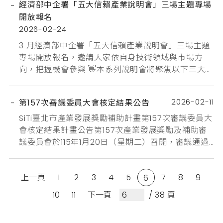
經濟部中企署「五大信賴產業說明會」三場主題專場
體：指依工業團體法、商業團體法及其他相關法令於
開放報名
本市立案且稅籍所在地登記於本市之工商團體，但不
2026-02-24
包括政府機關、學校、政黨、行政法人等機構及其所
屬單位...
3 月經濟部中企署「五大信賴產業說明會」三場主題
專場開放報名，邀請大家依自身技術領域與市場方
向，把握機會參與 👋本系列說明會將聚焦以下三大重
點：🔹 深科技產業趨勢說明🔹 產業導入需求與合作
機會🔹 政府新創輔導與資源說明以下為三場活動資訊
2026-02-11
第157次審議委員大會核定結果公告
（可擇一或多場報名）：一、台北場｜AI 產業專場📅
活動時間｜2026/3/4（三）14:00–16:00（13:30 開
SiTi臺北市產業發展獎勵補助計畫第157次審議委員大
始報到）📍 活動地點｜集思北科大會議中心（...
會核定結果計畫公告第157次產業發展獎勵及補助審
議委員會於115年1月20日（星期二）召開，審議通過
創業補助3案及新創拔尖計畫補助第二階段2案，共計
核定通過5件申請案，新創拔尖計畫補助安可日子股
上一頁
1
2
3
4
5
7
8
9
份有限公司皓德盛科技股份有限公司創業計畫補助雲
6
耘科技有限公司宏觀藝術有限公司迪士博有限公司
10
11
下一頁
/ 38 頁
157次審議委員大會審議案件:自114年12月12日下午起
至1...