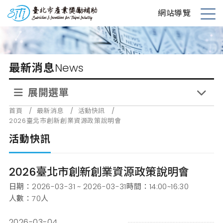
跳
台北市產業獎勵補助
網站導覽
到
展
主
開
要
選
內
單
最新消息
News
容
展開選單
首頁
/
最新消息
/
活動快訊
/
2026臺北市創新創業資源政策說明會
活動快訊
2026臺北市創新創業資源政策說明會
日期：
2026-03-31 ~ 2026-03-31
時間：
14:00~16:30
人數：
70
人
2026-03-04