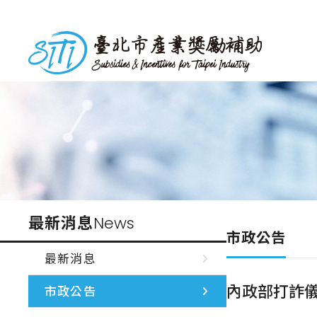
跳
到
台北市產業獎勵補助
主
要
內
容
最新消息
News
市政公告
最新消息
內政部打詐
市政公告