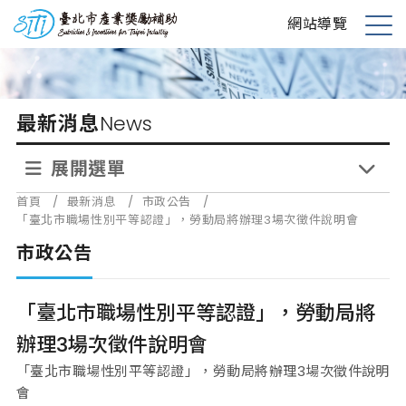
跳
台北市產業獎勵補助
網站導覽
到
展
主
開
要
選
內
單
最新消息
News
容
展開選單
首頁
/
最新消息
/
市政公告
/
「臺北市職場性別平等認證」，勞動局將辦理3場次徵件說明會
市政公告
「臺北市職場性別平等認證」，勞動局將
辦理3場次徵件說明會
「臺北市職場性別平等認證」，勞動局將辦理3場次徵件說明
會