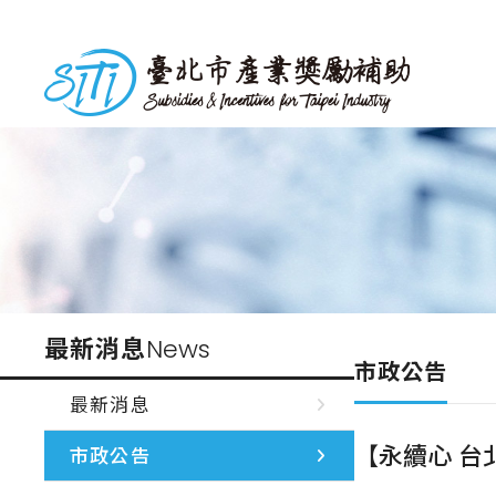
跳
到
台北市產業獎勵補助
主
要
內
容
最新消息
News
市政公告
最新消息
【永續心 台
市政公告