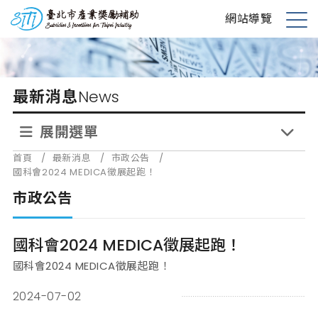
跳
台北市產業獎勵補助
網站導覽
到
展
主
開
要
選
內
單
最新消息
News
容
展開選單
首頁
/
最新消息
/
市政公告
/
國科會2024 MEDICA徵展起跑！
市政公告
國科會2024 MEDICA徵展起跑！
國科會2024 MEDICA徵展起跑！
2024-07-02