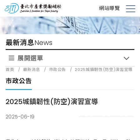
跳
台北市產業獎勵補助
網站導覽
到
展
主
開
要
選
內
單
最新消息
News
容
展開選單
首頁
/
最新消息
/
市政公告
/
2025城鎮韌性(防空)演習宣導
市政公告
2025城鎮韌性(防空)演習宣導
2025-06-19