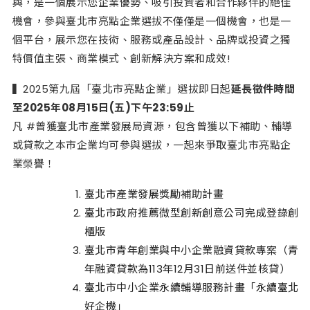
與，是一個展示您企業優勢、吸引投資者和合作夥伴的絕佳
機會，參與臺北市亮點企業選拔不僅僅是一個機會，也是一
個平台，展示您在技術、服務或產品設計、品牌或投資之獨
特價值主張、商業模式、創新解決方案和成效!
▍2025第九屆「臺北市亮點企業」選拔即日起
延長
徵件時間
至2025年08月15日(五)下午23:59止
凡 #曾獲臺北市產業發展局資源，包含曾獲以下補助、輔導
或貸款之本市企業均可參與選拔，一起來爭取臺北市亮點企
業榮譽！
臺北市產業發展獎勵補助計畫
臺北市政府推薦微型創新創意公司完成登錄創
櫃版
臺北市青年創業與中小企業融資貸款專案（青
年融資貸款為
113
年
12
月
31
日前送件並核貸）
臺北市中小企業永續輔導服務計畫「永續臺北
好企機」