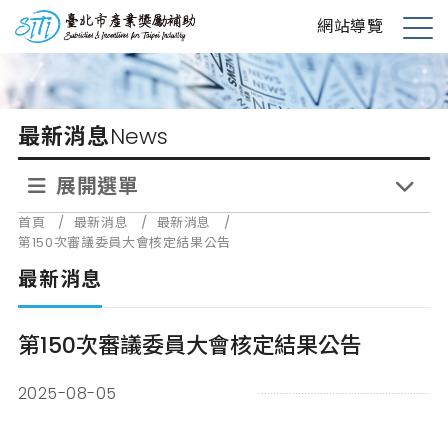
跳
台北市產業獎勵補助
網站導覽
到
展
主
開
要
選
內
單
最新消息
News
容
展開選單
首頁
/
最新消息
/
最新消息
/
第150次審議委員大會核定結果公告
最新消息
第150次審議委員大會核定結果公告
2025-08-05