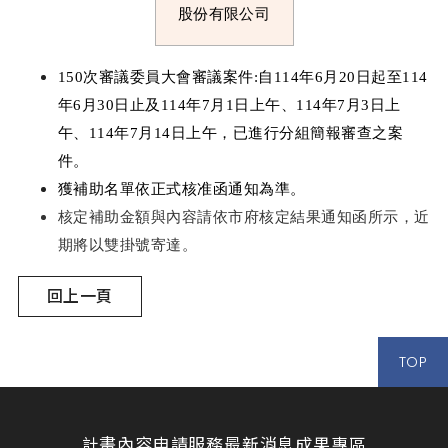
股份有限公司
150
次審議委員大會審議案件
:
自
114
年
6
月
20
日起至
114
年
6
月
30
日止及
114
年
7
月
1
日上午、
114
年
7
月
3
日上
午、
114
年
7
月
14
日上午，已進行分組簡報審查之案
件。
獲補助名單依正式核准函通知為準。
核定補助金額與內容請依市府核定結果通知函所示，近
期將以雙掛號寄達。
回上一頁
TOP
計畫內容
申請服務
最新消息
成果專區