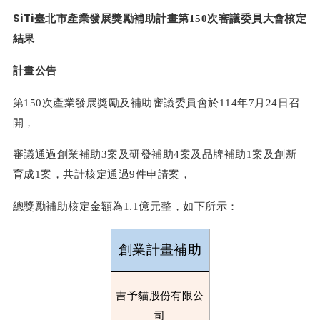
SiTi
臺北市產業發展獎勵補助計畫第
150
次審議委員大會核定
結果
計畫公告
第
150
次產業發展獎勵及補助審議委員會於
114
年
7
月
24
日召
開，
審議通過創業補助
3
案及研發補助
4
案及品牌補助
1
案及創新
育成
1
案，共計核定通過
9
件申請案，
總獎勵補助核定金額為
1.1億
元整，如下所示：
創業計畫補助
吉予貓股份有限公
司