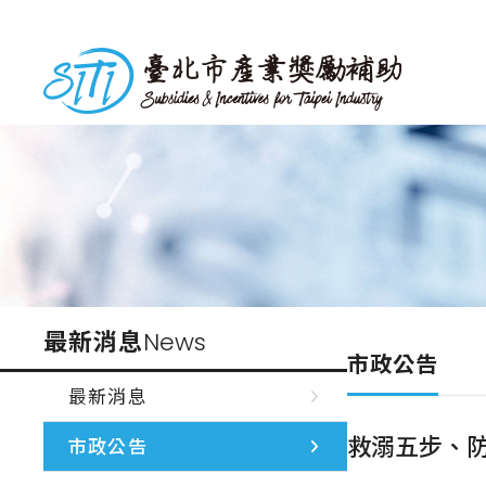
跳
到
台北市產業獎勵補助
主
要
內
容
最新消息
News
市政公告
最新消息
救溺五步、
市政公告