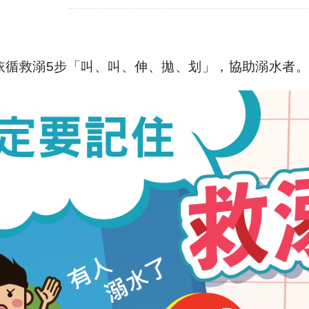
依循救溺
5
步「叫、叫、伸、拋、划」，協助溺水者