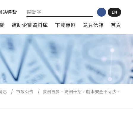
網站導覽
EN
業
補助企業資料庫
下載專區
意見信箱
首頁
消息
/
市政公告
/
救溺五步、防溺十招，戲水安全不可少。