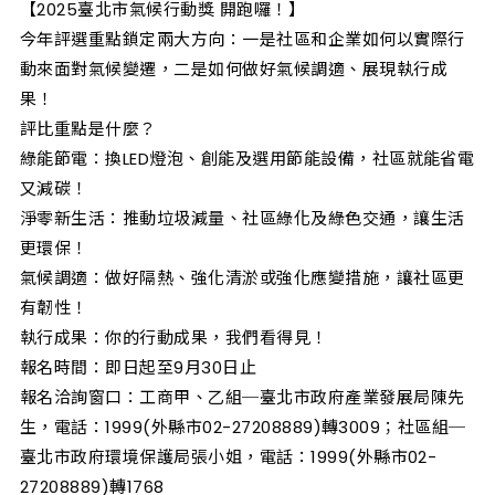
【2025臺北市氣候行動獎 開跑囉！】
今年評選重點鎖定兩大方向：一是社區和企業如何以實際行
動來面對氣候變遷，二是如何做好氣候調適、展現執行成
果！
評比重點是什麼？
綠能節電：換LED燈泡、創能及選用節能設備，社區就能省電
又減碳！
淨零新生活：推動垃圾減量、社區綠化及綠色交通，讓生活
更環保！
氣候調適：做好隔熱、強化清淤或強化應變措施，讓社區更
有韌性！
執行成果：你的行動成果，我們看得見！
報名時間：即日起至9月30日止
報名洽詢窗口：工商甲、乙組─臺北市政府產業發展局陳先
生，電話：1999(外縣市02-27208889)轉3009；社區組─
臺北市政府環境保護局張小姐，電話：1999(外縣市02-
27208889)轉1768