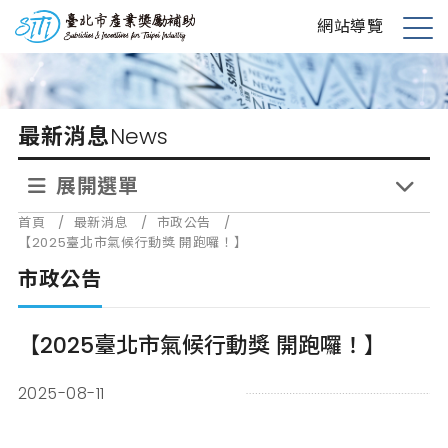
跳
台北市產業獎勵補助
網站導覽
到
展
主
開
要
選
內
單
最新消息
News
容
展開選單
首頁
/
最新消息
/
市政公告
/
【2025臺北市氣候行動獎 開跑囉！】
市政公告
【2025臺北市氣候行動獎 開跑囉！】
2025-08-11