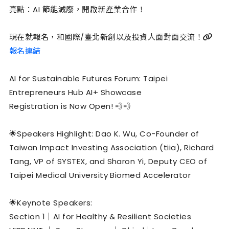
亮點：AI 節能減廢，開啟新產業合作！
現在就報名，和國際/臺北新創以及投資人面對面交流！🔗
報名連結
AI for Sustainable Futures Forum: Taipei
Entrepreneurs Hub AI+ Showcase
Registration is Now Open! 💨💨
🌟Speakers Highlight: Dao K. Wu, Co-Founder of
Taiwan Impact Investing Association (tiia), Richard
Tang, VP of SYSTEX, and Sharon Yi, Deputy CEO of
Taipei Medical University Biomed Accelerator
🌟Keynote Speakers:
Section 1｜AI for Healthy & Resilient Societies