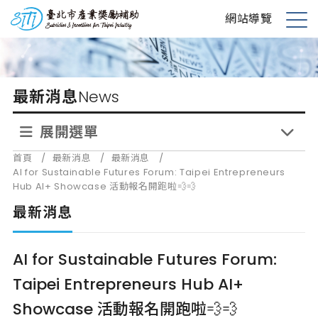
跳
台北市產業獎勵補助
網站導覽
到
展
主
開
要
選
內
單
最新消息
News
容
展開選單
首頁
/
最新消息
/
最新消息
/
AI for Sustainable Futures Forum: Taipei Entrepreneurs
Hub AI+ Showcase 活動報名開跑啦💨💨
最新消息
AI for Sustainable Futures Forum:
Taipei Entrepreneurs Hub AI+
Showcase 活動報名開跑啦💨💨