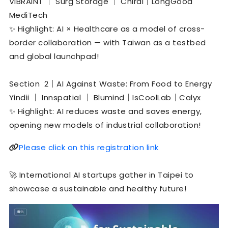
VIBRAINT ｜ Surg Storage ｜ Chiral｜LongGood
MediTech
✨ Highlight: AI × Healthcare as a model of cross-
border collaboration — with Taiwan as a testbed
and global launchpad!
Section ​ 2｜AI Against Waste: From Food to Energy
Yindii ｜ Innspatial ｜ Blumind｜IsCoolLab｜Calyx
✨ Highlight: AI reduces waste and saves energy,
opening new models of industrial collaboration!
🔗
Please click on this registration link
🚀 International AI startups gather in Taipei to
showcase a sustainable and healthy future!