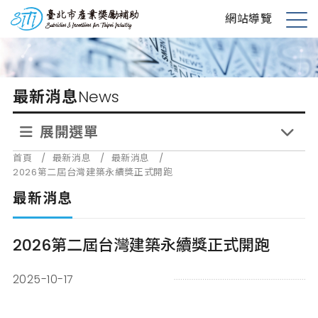
跳
台北市產業獎勵補助
網站導覽
到
展
主
開
要
選
內
單
最新消息
News
容
展開選單
首頁
/
最新消息
/
最新消息
/
2026第二屆台灣建築永續獎正式開跑
最新消息
2026第二屆台灣建築永續獎正式開跑
2025-10-17