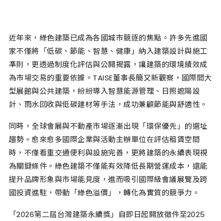
近年來，綠色建築已成為各國城市競逐的焦點。許多先進國
家不僅將「低碳、節能、智慧、健康」納入建築設計與施工
準則，更透過制度化評估與公開揭露，讓建築的環境績效成
為市場交易的重要依據。TAISE董事長簡又新觀察，國際間大
型展館與公共建築，紛紛導入智慧能源管理、日照遮陽設
計、雨水回收與低碳建材等手法，成功兼顧節能與舒適性。
同時，全球會展與不動產市場逐漸出現「環保優先」的選址
趨勢。愈來愈多國際企業與活動主辦單位在評估租賃空間
時，不僅看重交通便利與設施完善，更將建築的永續表現視
為關鍵條件。綠色建築不僅能有效降低長期營運成本，還能
提升品牌形象與市場能見度，進而吸引國際級會議展覽及跨
國投資進駐，帶動「綠色溢價」，轉化為實質的競爭力。
「2026第二屆台灣建築永續獎」自即日起開放徵件至2025