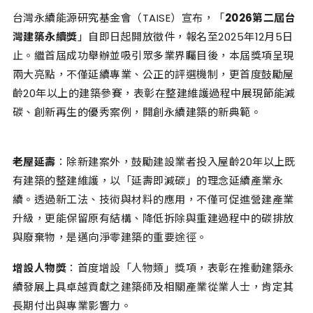
台灣永續能源研究基金會（TAISE）宣布，「
2026第二屆台
灣建築永續獎
」自即日起開放徵件，報名至2025年12月5日
止。繼首屆成功舉辦並吸引眾多業界矚目後，本屆獎項呈現
兩大亮點，不僅延續專業、公正的評選機制，更首度鼓勵屋
齡20年以上的建築參賽，表彰在整建維護過程中展現節能減
碳、創新再生的優秀案例，開創永續建築的新典範。
老屋延壽
：除新建案外，鼓勵建設業者投入屋齡20年以上既
有建築的整建維護，以「延壽即減碳」的理念延續產業永
續。透過新工法、技術與材料的應用，不僅可促進營建產業
升級，更能保留原有結構、降低拆除與重建過程中的碳排放
與廢棄物，是邁向淨零建築的重要途徑。
增設人物獎
：首度增設「人物類」獎項，表彰在推動建築永
續發展上具卓越貢獻之建築師及相關產業從業人士，肯定其
長期付出與專業影響力。