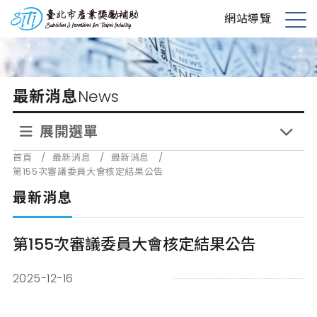
跳
台北市產業獎勵補助
網站導覽
到
展
主
開
要
選
內
單
最新消息
News
容
展開選單
首頁
/
最新消息
/
最新消息
/
第155次審議委員大會核定結果公告
最新消息
第155次審議委員大會核定結果公告
2025-12-16