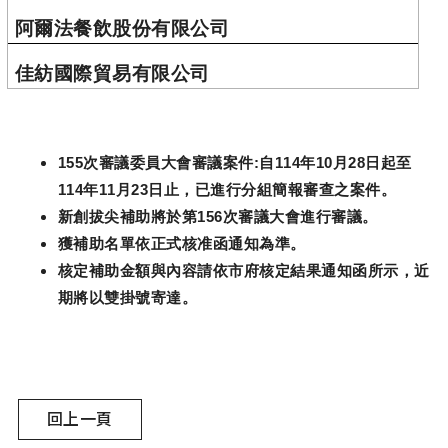
阿爾法餐飲股份有限公司
佳紡國際貿易有限公司
155
次審議委員大會審議案件
:
自
114
年
10
月
28
日起至
114
年
11
月
23
日止，已進行分組簡報審查之案件。
新創拔尖補助將於第
156
次審議大會進行審議。
獲補助名單依正式核准函通知為準。
核定補助金額與內容請依市府核定結果通知函所示，近
期將以雙掛號寄達。
回上一頁