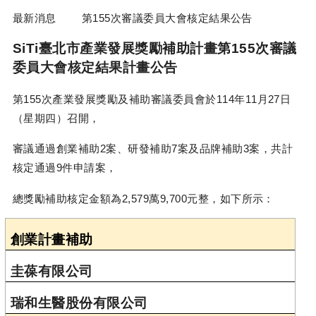
最新消息
第
155
次審議委員大會核定結果公告
SiTi
臺北市產業發展獎勵補助計畫第
155
次審議
委員大會核定結果計畫公告
第
155
次產業發展獎勵及補助審議委員會於
114
年
11
月
27
日
（星期四）召開，
審議通過創業補助
2
案、研發補助
7
案及品牌補助
3
案，共計
核定通過
9
件申請案，
總獎勵補助核定金額為
2,579
萬
9,700
元整，如下所示：
創業計畫補助
圭葆有限公司
瑞和生醫股份有限公司