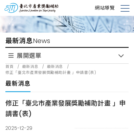
跳
台北市產業獎勵補助
網站導覽
到
展
主
開
要
選
內
單
最新消息
News
容
展開選單
首頁
/
最新消息
/
最新消息
/
修正「臺北市產業發展獎勵補助計畫 」申請書(表)
最新消息
修正「臺北市產業發展獎勵補助計畫 」申
請書(表)
2025-12-29