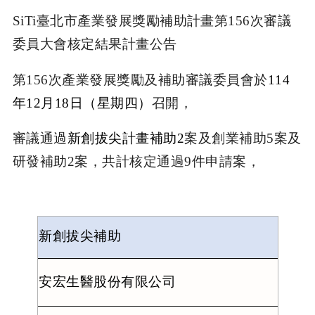
SiTi
臺北市產業發展獎勵補助計畫第
156
次審議
委員大會核定結果計畫公告
第
156
次產業發展獎勵及補助審議委員會於
114
年
12
月
18
日（星期四）
召開，
審議通過
新創拔尖計畫補助
2
案及創業補助
5
案及
研發補助
2
案，共計核定通過
9
件申請案，
新創拔尖補助
安宏生醫股份有限公司