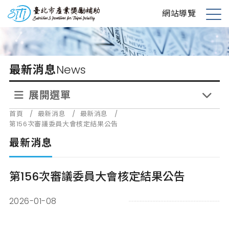
跳
台北市產業獎勵補助
網站導覽
到
展
主
開
要
選
內
單
最新消息
News
容
展開選單
首頁
/
最新消息
/
最新消息
/
第156次審議委員大會核定結果公告
最新消息
第156次審議委員大會核定結果公告
2026-01-08