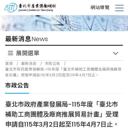
跳
台北市產業獎勵補助
網站導覽
到
展
主
開
要
選
內
單
最新消息
News
容
展開選單
首頁
/
最新消息
/
市政公告
/
臺北市政府產業發展局-115年度「臺北市補助工商團體及廠商推展貿
易計畫」受理申請自115年3月2日起至115年4月7日止。
市政公告
臺北市政府產業發展局-115年度「臺北市
補助工商團體及廠商推展貿易計畫」受理
申請自115年3月2日起至115年4月7日止。