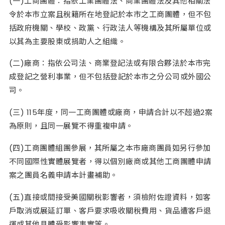
(一)工商團體：指依工業團體法、商業團體法及其他相關法
令於本市立案且稅籍所在地登記於本市之工商團體，但不包
括政府機關、學校、政黨、行政法人等機構及其所屬單位或
以其為主要股東或捐助人之組織。
(二)廠商：指依公司法、商業登記法或有限合夥法於本市完
成登記之營利事業，但不包括登記於本市之分公司或外國公
司。
(三) 115年度，同一工商團體或廠商，申請合計以不超過2案
為原則，且同一展覽不得重複申請。
(四)工商團體組團參展，其所屬之本市廠商團員如另行參加
不同國際性實體展覽者，得以個別廠商或其他工商團體申請
案之團員名義申請本計畫補助。
(五)直接或間接受美國關稅影響者，須檢附佐證資料，如客
戶取消或展延訂單、客戶要求吸收關稅費用、貨品遭客戶退
運或其他具體受影響事實等。