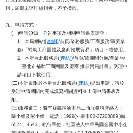
銷，屆期未辦理核銷者，不予撥款。
九、申請方式：
(一)申請須知、公告事項及相關申請書表請至：
1、本局網站(
[連結]
)/首頁/業務服務/工商服務/重要業
務/「補助工商團體及廠商推展貿易」項目下載使用。
2、本府台北服務通(
[連結]
)/首頁/依機關分類/產業局/
「臺北市補助工商團體及廠商 推展貿易計畫」受理申
請項目下載使用。
(二)本計畫限於本府台北服務通(
[連結]
)提出申請，請於
受理申請期間內完成填寫相關資料並上傳申請書表及
附。
(三)服務窗口：若有疑義請洽本局工商服務科聯絡人：
陳小姐及彭小姐，電話：1999(外縣市02-27208889 )轉
6574、4543；執行單位：社團法人中華民國全國中小企
業總會聯絡人：黃小姐，電話：02-23660812轉214。