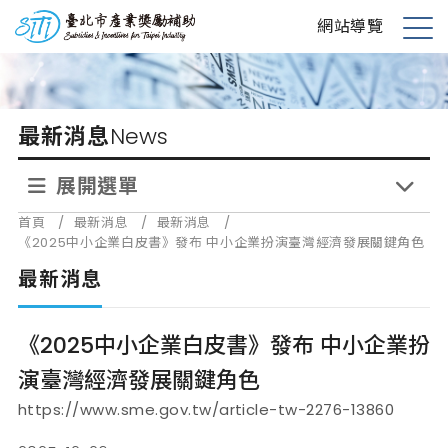
跳
台北市產業獎勵補助
網站導覽
到
展
主
開
要
選
內
單
最新消息
News
容
展開選單
首頁
/
最新消息
/
最新消息
/
《2025中小企業白皮書》發布 中小企業扮演臺灣經濟發展關鍵角色
最新消息
《2025中小企業白皮書》發布 中小企業扮
演臺灣經濟發展關鍵角色
https://www.sme.gov.tw/article-tw-2276-13860