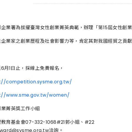
創企業署為拔擢臺灣女性創業菁英典範，辦理「第15屆女性創
性企業家之創業歷程及社會影響力等，肯定其對我國經貿之貢
6月1日止，採線上免費報名，
://competition.sysme.org.tw/
s://www.sme.gov.tw/women/
創業菁英獎工作小組
育基金會07-332-1068#21郭小姐、#22
rd@sysme.org.tw洽詢。