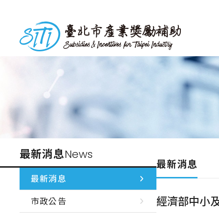
跳
到
台北市產業獎勵補助
主
要
內
容
最新消息
News
最新消息
最新消息
經濟部中小及
市政公告