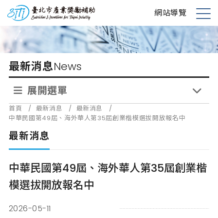
跳
台北市產業獎勵補助
網站導覽
到
展
主
開
要
選
內
單
最新消息
News
容
展開選單
首頁
/
最新消息
/
最新消息
/
中華民國第49屆、海外華人第35屆創業楷模選拔開放報名中
最新消息
中華民國第49屆、海外華人第35屆創業楷
模選拔開放報名中
2026-05-11