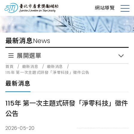
跳
台北市產業獎勵補助
網站導覽
到
展
主
開
要
選
內
單
最新消息
News
容
展開選單
首頁
/
最新消息
/
最新消息
/
115年 第一次主題式研發「淨零科技」徵件公告
最新消息
115年 第一次主題式研發「淨零科技」徵件
公告
2026-05-20