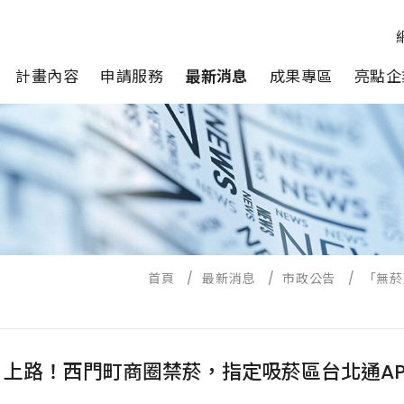
計畫內容
申請服務
最新消息
成果專區
亮點企
首頁
/
最新消息
/
市政公告
/
「無菸
上路！西門町商圈禁菸，指定吸菸區台北通AP