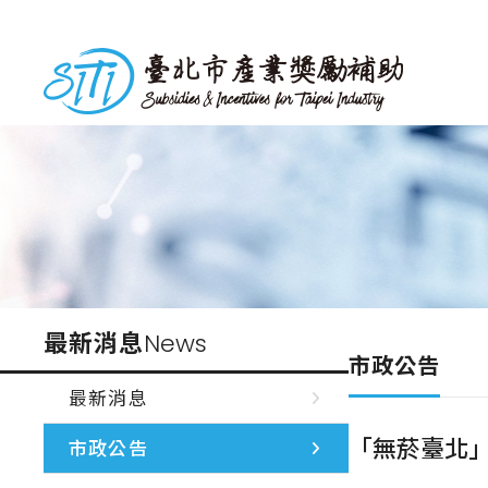
跳
到
台北市產業獎勵補助
主
要
內
容
最新消息
News
市政公告
最新消息
「無菸臺北」
市政公告